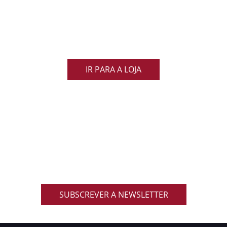
de Rugby
Demonstra o teu orgulho pelo rugby nacional.
Veste as cores de Portugal dentro e fora do campo
e apoia os nossos Lobos com estilo e paixão!
IR PARA A LOJA
ACOMPANHA AS NOVIDADES DO RUGBY
NACIONAL
Inscreve-te na nossa newsletter oficial e recebe em
primeira mão notícias, eventos, resultados,
promoções exclusivas e muito mais!
SUBSCREVER A NEWSLETTER