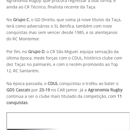
Agronomia Rugby, que procura regressar à boa forma, e
ainda ao CR Técnico, finalista recente da Taça.
No
Grupo C
, o GD Direito, que soma já nove títulos da Taça,
terá como adversários o SL Benfica, também com nove
conquistas mas sem vencer desde 1985, e os alentejanos
do RC Montemor.
Por fim, no
Grupo D
, o CR São Miguel, equipa sensação da
última época, mede forças com o CDUL, histórico clube com
dez Taças no palmarés, e com o recém-promovido ao Top
12, RC Santarém.
Na época passada, o
CDUL
conquistou o troféu ao bater o
GDS Cascais
por
23-19
no CAR Jamor. Já a
Agronomia Rugby
continua a ser o clube mais titulado da competição, com
11
conquistas
.