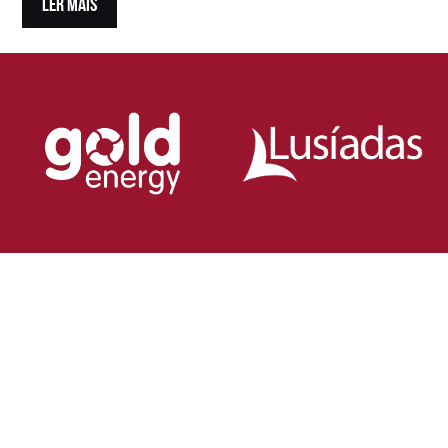
LER MAIS
Loja Oficial da Federação Portuguesa
de Rugby
Demonstra o teu orgulho pelo rugby nacional.
Veste as cores de Portugal dentro e fora do campo
e apoia os nossos Lobos com estilo e paixão!