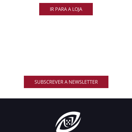
IR PARA A LOJA
ACOMPANHA AS NOVIDADES DO RUGBY
NACIONAL
Inscreve-te na nossa newsletter oficial e recebe em
primeira mão notícias, eventos, resultados,
promoções exclusivas e muito mais!
SUBSCREVER A NEWSLETTER