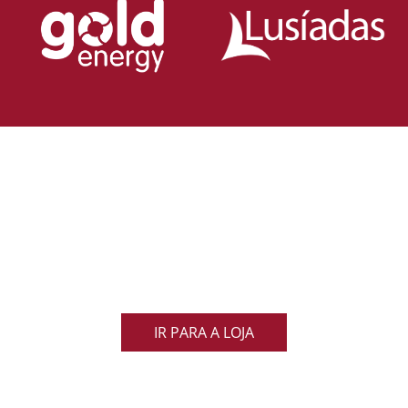
Loja Oficial da Federação Portuguesa
de Rugby
Demonstra o teu orgulho pelo rugby nacional.
Veste as cores de Portugal dentro e fora do campo
e apoia os nossos Lobos com estilo e paixão!
IR PARA A LOJA
ACOMPANHA AS NOVIDADES DO RUGBY