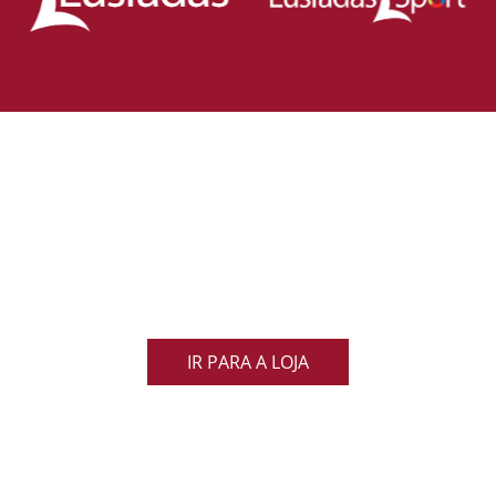
Loja Oficial da Federação Portuguesa
de Rugby
Demonstra o teu orgulho pelo rugby nacional.
Veste as cores de Portugal dentro e fora do campo
e apoia os nossos Lobos com estilo e paixão!
IR PARA A LOJA
ACOMPANHA AS NOVIDADES DO RUGBY
NACIONAL